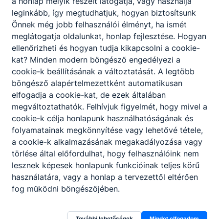
a honlap melyik részeit látogatja, vagy használja
leginkább, így megtudhatjuk, hogyan biztosítsunk
Siófok város tisztaságáért
Önnek még jobb felhasználói élményt, ha ismét
2026. jún. 14.
Admin
meglátogatja oldalunkat, honlap fejlesztése. Hogyan
ellenőrizheti és hogyan tudja kikapcsolni a cookie-
kat? Minden modern böngésző engedélyezi a
cookie-k beállításának a változtatását. A legtöbb
Krúdysok a Szakma-szigeten Zánkán
böngésző alapértelmezettként automatikusan
elfogadja a cookie-kat, de ezek általában
Intézményünk idén június 9-én és 11-én ismét
megváltoztathatók. Felhívjuk figyelmét, hogy mivel a
bemutatkozott Zánkán, játékos formában ismertetve a
cookie-k célja honlapunk használhatóságának és
képzési kínálatunkat az ott táborozó diákokkal.
folyamatainak megkönnyítése vagy lehetővé tétele,
2026. jún. 11.
Admin
a cookie-k alkalmazásának megakadályozása vagy
törlése által előfordulhat, hogy felhasználóink nem
lesznek képesek honlapunk funkcióinak teljes körű
használatára, vagy a honlap a tervezettől eltérően
fog működni böngészőjében.
Sárkányhajó verseny a Balatonon
Sárkányhajóban, egy csapatként
További lehetőségek
Mindet elfogadom