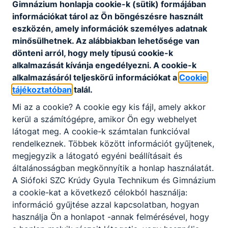
Gimnázium honlapja cookie-k (sütik) formájában
Eredmények, elismerések, közös sikerek – tanévzáró
információkat tárol az Ön böngészésre használt
2025/2026
eszközén, amely információk személyes adatnak
2026. jún. 18.
Admin
minősülhetnek. Az alábbiakban lehetősége van
dönteni arról, hogy mely típusú cookie-k
alkalmazását kívánja engedélyezni. A cookie-k
alkalmazásáról teljeskörű információkat a
Cookie
tájékoztatóban
talál.
Projektnap a Krúdyban a Nemzeti
Összetartozás Napja alkalmából
Mi az a cookie? A cookie egy kis fájl, amely akkor
kerül a számítógépre, amikor Ön egy webhelyet
Az utóbbi évek hagyományihoz híven közösségi
látogat meg. A cookie-k számtalan funkcióval
programmal, az idei tanévben projektnap keretében
rendelkeznek. Többek között információt gyűjtenek,
emlékeztünk meg a Nemzeti Összetartozás Napjáról.
megjegyzik a látogató egyéni beállításait és
2026. jún. 15.
Admin
általánosságban megkönnyítik a honlap használatát.
A Siófoki SZC Krúdy Gyula Technikum és Gimnázium
a cookie-kat a következő célokból használja:
információ gyűjtése azzal kapcsolatban, hogyan
használja Ön a honlapot -annak felmérésével, hogy
Felhívás!