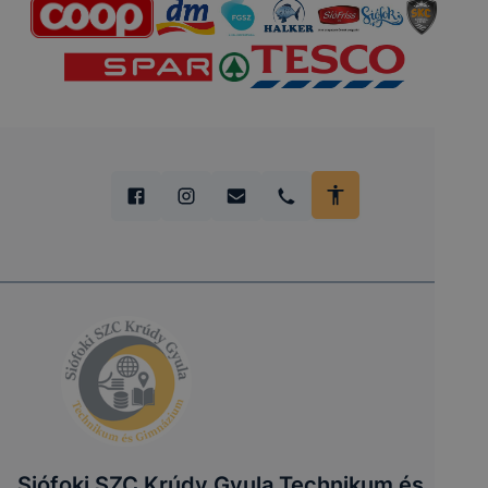
Siófoki SZC Krúdy Gyula Technikum és