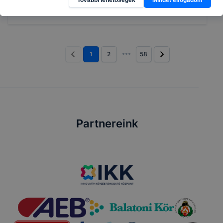
2026. jún. 11.
Admin
1
2
58
Partnereink