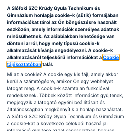
Alapítvány
A Siófoki SZC Krúdy Gyula Technikum és
Gimnázium honlapja cookie-k (sütik) formájában
információkat tárol az Ön böngészésre használt
Csatolt fájlok
eszközén, amely információk személyes adatnak
minősülhetnek. Az alábbiakban lehetősége van
„Krúdy Gyula a Vendéglátásért” Alapítvány
dönteni arról, hogy mely típusú cookie-k
Letöltés
alkalmazását kívánja engedélyezni. A cookie-k
alkalmazásáról teljeskörű információkat a
Cookie
tájékoztatóban
talál.
Mi az a cookie? A cookie egy kis fájl, amely akkor
kerül a számítógépre, amikor Ön egy webhelyet
látogat meg. A cookie-k számtalan funkcióval
rendelkeznek. Többek között információt gyűjtenek,
Partnereink
megjegyzik a látogató egyéni beállításait és
általánosságban megkönnyítik a honlap használatát.
A Siófoki SZC Krúdy Gyula Technikum és Gimnázium
a cookie-kat a következő célokból használja:
információ gyűjtése azzal kapcsolatban, hogyan