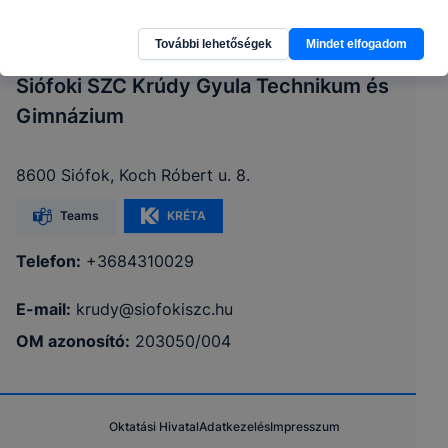
További lehetőségek
Mindet elfogadom
Siófoki SZC Krúdy Gyula Technikum és
Gimnázium
8600 Siófok, Koch Róbert u. 8.
Teams
KRÉTA
Telefon:
+3684310029
E-mail:
krudy@siofokiszc.hu
OM azonosító:
203050/004
Oktatási Hivatal
Adatkezelés
Impresszum