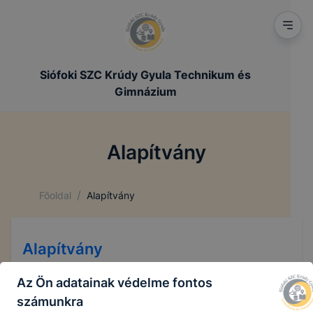
Siófoki SZC Krúdy Gyula Technikum és
Gimnázium
Alapítvány
/
Főoldal
Alapítvány
Alapítvány
Az Ön adatainak védelme fontos
számunkra
„Krúdy Gyula a Vendéglátásért”