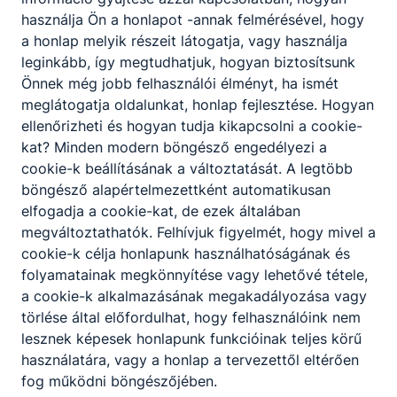
használja Ön a honlapot -annak felmérésével, hogy
a honlap melyik részeit látogatja, vagy használja
leginkább, így megtudhatjuk, hogyan biztosítsunk
Önnek még jobb felhasználói élményt, ha ismét
meglátogatja oldalunkat, honlap fejlesztése. Hogyan
ellenőrizheti és hogyan tudja kikapcsolni a cookie-
kat? Minden modern böngésző engedélyezi a
cookie-k beállításának a változtatását. A legtöbb
böngésző alapértelmezettként automatikusan
elfogadja a cookie-kat, de ezek általában
megváltoztathatók. Felhívjuk figyelmét, hogy mivel a
cookie-k célja honlapunk használhatóságának és
folyamatainak megkönnyítése vagy lehetővé tétele,
a cookie-k alkalmazásának megakadályozása vagy
törlése által előfordulhat, hogy felhasználóink nem
lesznek képesek honlapunk funkcióinak teljes körű
használatára, vagy a honlap a tervezettől eltérően
fog működni böngészőjében.