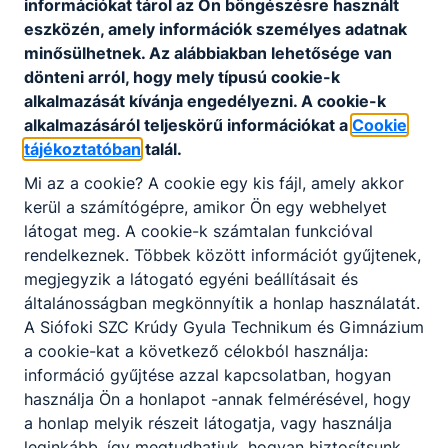
információkat tárol az Ön böngészésre használt
eszközén, amely információk személyes adatnak
Csatolt fájlok
minősülhetnek. Az alábbiakban lehetősége van
dönteni arról, hogy mely típusú cookie-k
„Sportturizmus hatása a környezetre a turisz
alkalmazását kívánja engedélyezni. A cookie-k
tikában”
alkalmazásáról teljeskörű információkat a
Cookie
Letöltés
tájékoztatóban
talál.
Mi az a cookie? A cookie egy kis fájl, amely akkor
kerül a számítógépre, amikor Ön egy webhelyet
látogat meg. A cookie-k számtalan funkcióval
Krúdy műveltségi verseny általános
rendelkeznek. Többek között információt gyűjtenek,
iskolásoknak
megjegyzik a látogató egyéni beállításait és
általánosságban megkönnyítik a honlap használatát.
Csatolt fájlok
A Siófoki SZC Krúdy Gyula Technikum és Gimnázium
a cookie-kat a következő célokból használja:
Versenykiírás
információ gyűjtése azzal kapcsolatban, hogyan
használja Ön a honlapot -annak felmérésével, hogy
Letöltés
a honlap melyik részeit látogatja, vagy használja
leginkább, így megtudhatjuk, hogyan biztosítsunk