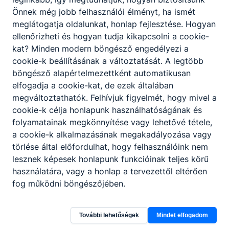
Önnek még jobb felhasználói élményt, ha ismét
meglátogatja oldalunkat, honlap fejlesztése. Hogyan
Krúdy Gyula Prózamondó Verseny
ellenőrizheti és hogyan tudja kikapcsolni a cookie-
kat? Minden modern böngésző engedélyezi a
cookie-k beállításának a változtatását. A legtöbb
Csatolt fájlok
böngésző alapértelmezettként automatikusan
Versenykiírás
elfogadja a cookie-kat, de ezek általában
megváltoztathatók. Felhívjuk figyelmét, hogy mivel a
Letöltés
cookie-k célja honlapunk használhatóságának és
folyamatainak megkönnyítése vagy lehetővé tétele,
a cookie-k alkalmazásának megakadályozása vagy
törlése által előfordulhat, hogy felhasználóink nem
Mester és Tanítványa Vendéglátós
lesznek képesek honlapunk funkcióinak teljes körű
Verseny
használatára, vagy a honlap a tervezettől eltérően
fog működni böngészőjében.
Csatolt fájlok
További lehetőségek
Mindet elfogadom
Tájékoztató