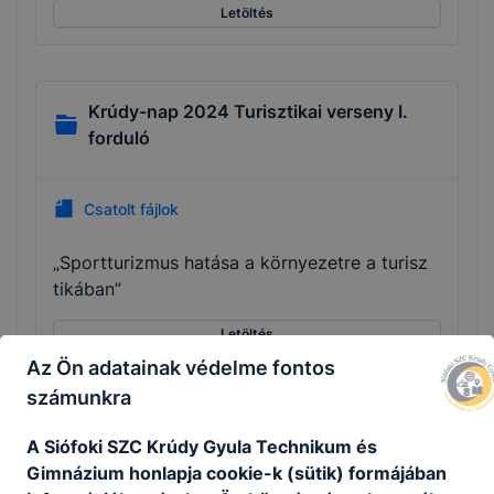
Letöltés
Krúdy-nap 2024 Turisztikai verseny I.
forduló
Csatolt fájlok
„Sportturizmus hatása a környezetre a turisz
tikában”
Letöltés
Az Ön adatainak védelme fontos
számunkra
Krúdy-nap 2024 Turisztikai verseny II.
A Siófoki SZC Krúdy Gyula Technikum és
forduló
Gimnázium honlapja cookie-k (sütik) formájában