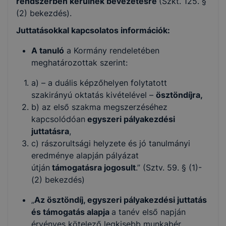
rendszerben kerülnek bevezetésre
(Szkt. 125. §
(2) bekezdés).
Juttatásokkal kapcsolatos információk:
A tanuló
a Kormány rendeletében
meghatározottak szerint:
a) – a duális képzőhelyen folytatott
szakirányú oktatás kivételével –
ösztöndíjra,
b) az első szakma megszerzéséhez
kapcsolódóan
egyszeri pályakezdési
juttatásra
,
c) rászorultsági helyzete és jó tanulmányi
eredménye alapján pályázat
útján
támogatásra
jogosult
.” (Sztv. 59. § (1)-
(2) bekezdés)
„
Az ösztöndíj, egyszeri pályakezdési juttatás
és támogatás alapja
a tanév első napján
érvényes kötelező legkisebb munkabér