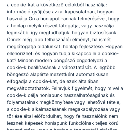
d) száznyolcvan százaléka, ha a szakmai
a cookie-kat a következő célokból használja:
vizsga eredménye 4,49 fölött van.” (Vhr. 172.
információ gyűjtése azzal kapcsolatban, hogyan
§)
használja Ön a honlapot -annak felmérésével, hogy
a honlap melyik részeit látogatja, vagy használja
„A rászorultsági helyzete és jó tanulmányi
leginkább, így megtudhatjuk, hogyan biztosítsunk
eredménye alapján pályázat útján elnyerhető
Önnek még jobb felhasználói élményt, ha ismét
támogatásra
a nappali rendszerű szakmai
meglátogatja oldalunkat, honlap fejlesztése. Hogyan
oktatásban részt vevő olyan tanuló pályázhat,
ellenőrizheti és hogyan tudja kikapcsolni a cookie-
aki
kat? Minden modern böngésző engedélyezi a
cookie-k beállításának a változtatását. A legtöbb
a) hátrányos helyzetű vagy rendszeres
böngésző alapértelmezettként automatikusan
gyermekvédelmi kedvezményben részesül, és
elfogadja a cookie-kat, de ezek általában
b) a pályázat benyújtását megelőző tanév év
megváltoztathatók. Felhívjuk figyelmét, hogy mivel a
végi minősítésében kapott osztályzatok
cookie-k célja honlapunk használhatóságának és
átlaga 3,50 fölött van.
folyamatainak megkönnyítése vagy lehetővé tétele,
(2) A támogatás havonkénti mértéke a támogatás
a cookie-k alkalmazásának megakadályozása vagy
alapjának húsz százaléka.
törlése által előfordulhat, hogy felhasználóink nem
lesznek képesek honlapunk funkcióinak teljes körű
(3) A pályázati kiírást a Nemzeti Szakképzési és
használatára, vagy a honlap a tervezettől eltérően