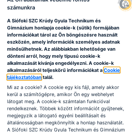
szakmai oktatásában tanulói jogviszonyban részt
számunkra
vevő tanuló jogosult, amelyre jogszabály alapján
ingyenes részvételre jogosult. A megismételt
A Siófoki SZC Krúdy Gyula Technikum és
évfolyamon nem részesülhet ösztöndíjban a
Gimnázium honlapja cookie-k (sütik) formájában
tanuló, ha évfolyamismétlésre kötelezték. Az
információkat tárol az Ön böngészésre használt
adott tanév hátralévő részében nem részesülhet
eszközén, amely információk személyes adatnak
ösztöndíjban a tanuló, ha az igazolatlan
minősülhetnek. Az alábbiakban lehetősége van
mulasztása eléri a hat foglalkozást.” (Vhr. 171. §)
dönteni arról, hogy mely típusú cookie-k
alkalmazását kívánja engedélyezni. A cookie-k
„
Az egyszeri pályakezdési juttatás egyszeri
alkalmazásáról teljeskörű információkat a
Cookie
összege
az egyszeri pályakezdési juttatás
tájékoztatóban
talál.
alapjának
Mi az a cookie? A cookie egy kis fájl, amely akkor
a) nyolcvan százaléka, ha a szakmai vizsga
kerül a számítógépre, amikor Ön egy webhelyet
eredménye 2,00–2,99 között van,
látogat meg. A cookie-k számtalan funkcióval
b) száztíz százaléka, ha a szakmai vizsga
rendelkeznek. Többek között információt gyűjtenek,
eredménye 3,00–3,99 között van,
megjegyzik a látogató egyéni beállításait és
c) száznegyvenöt százaléka, ha a szakmai
általánosságban megkönnyítik a honlap használatát.
vizsga eredménye 4,00–4,49 között van,
A Siófoki SZC Krúdy Gyula Technikum és Gimnázium