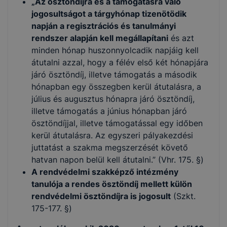
„Az ösztöndíjra és a támogatásra való
jogosultságot a tárgyhónap tizenötödik
napján a regisztrációs és tanulmányi
rendszer alapján kell megállapítani
és azt
minden hónap huszonnyolcadik napjáig kell
átutalni azzal, hogy a félév első két hónapjára
járó ösztöndíj, illetve támogatás a második
hónapban egy összegben kerül átutalásra, a
július és augusztus hónapra járó ösztöndíj,
illetve támogatás a június hónapban járó
ösztöndíjjal, illetve támogatással egy időben
kerül átutalásra. Az egyszeri pályakezdési
juttatást a szakma megszerzését követő
hatvan napon belül kell átutalni.” (Vhr. 175. §)
A rendvédelmi szakképző intézmény
tanulója a rendes ösztöndíj mellett külön
rendvédelmi ösztöndíjra is jogosult
(Szkt.
175-177. §)