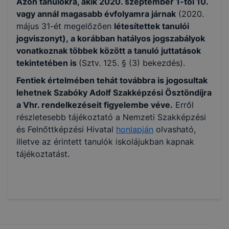
Azon tanulókra, akik 2020. szeptember 1-től 10.
vagy annál magasabb évfolyamra járnak
(2020.
május 31-ét megelőzően
létesítettek tanulói
jogviszonyt),
a korábban hatályos jogszabályok
vonatkoznak többek között a tanuló juttatások
tekintetében is
(Sztv. 125. § (3) bekezdés).
Fentiek értelmében tehát továbbra is jogosultak
lehetnek Szabóky Adolf Szakképzési Ösztöndíjra
a Vhr. rendelkezéseit figyelembe véve.
Erről
részletesebb tájékoztató a Nemzeti Szakképzési
és Felnőttképzési Hivatal
honlapján
olvasható,
illetve az érintett tanulók iskolájukban kapnak
tájékoztatást.