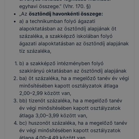
egyhavi összege.” (Vhr. 170. §)
„Az
ösztöndíj havonkénti összege:
a) a technikumban folyó ágazati
alapoktatásban az ösztöndíj alapjának öt
százaléka, a szakképző iskolában folyó
ágazati alapoktatásban az ösztöndíj alapjának
tíz százaléka,
b) a szakképző intézményben folyó
szakirányú oktatásban az ösztöndíj alapjának
ba) öt százaléka, ha a megelőző tanév év végi
minősítésében kapott osztályzatok átlaga
2,00–2,99 között van,
bb) tizenöt százaléka, ha a megelőző tanév
év végi minősítésében kapott osztályzatok
átlaga 3,00–3,99 között van,
bc) huszonöt százaléka, ha a megelőző tanév
év végi minősítésében kapott osztályzatok
átlaga 4,00–4,49 között van,