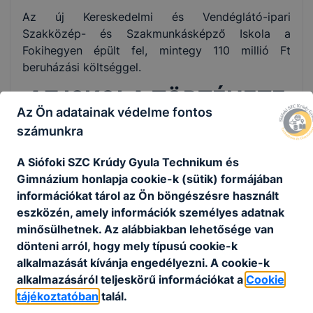
Az új Kereskedelmi és Vendéglátó-ipari
Szakközép- és Szakmunkásképző Iskola a
Fokihegyen épült fel, mintegy 110 millió Ft
beruházási költséggel.
AZ ISKOLA TÖRTÉNETE
Az Ön adatainak védelme fontos
1986-TÓL 2016-IG
számunkra
A Siófoki SZC Krúdy Gyula Technikum és
Az új iskolaépület átadásával (1986. szeptember
Gimnázium honlapja cookie-k (sütik) formájában
1.) új fejezet kezdődött az intézmény életében. Az
információkat tárol az Ön böngészésre használt
1986/87-es tanévben az iskola, ami siófoki
eszközén, amely információk személyes adatnak
viszonylatban az egyik legszebb és
minősülhetnek. Az alábbiakban lehetősége van
legmodernebb komplexum volt, végleges helyére
dönteni arról, hogy mely típusú cookie-k
költözött és megkezdte/folytatta működését.
alkalmazását kívánja engedélyezni. A cookie-k
Eredetileg a tantermek száma 14 volt, ebből egy
alkalmazásáról teljeskörű információkat a
Cookie
kémiai és egy fizikai előadóterem, egy nyelvi
tájékoztatóban
talál.
labor, két számítógép terem, könyvtár (ma már