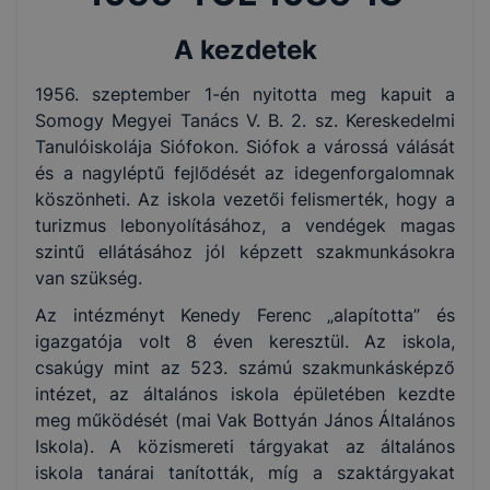
A kezdetek
1956. szeptember 1-én nyitotta meg kapuit a
Somogy Megyei Tanács V. B. 2. sz. Kereskedelmi
Tanulóiskolája Siófokon. Siófok a várossá válását
és a nagyléptű fejlődését az idegenforgalomnak
köszönheti. Az iskola vezetői felismerték, hogy a
turizmus lebonyolításához, a vendégek magas
szintű ellátásához jól képzett szakmunkásokra
van szükség.
Az intézményt Kenedy Ferenc „alapította” és
igazgatója volt 8 éven keresztül. Az iskola,
csakúgy mint az 523. számú szakmunkásképző
intézet, az általános iskola épületében kezdte
meg működését (mai Vak Bottyán János Általános
Iskola). A közismereti tárgyakat az általános
iskola tanárai tanították, míg a szaktárgyakat