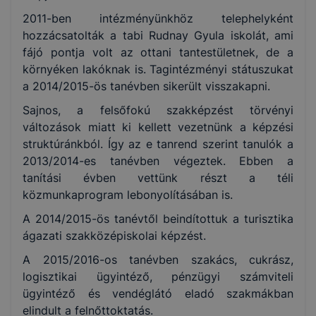
2011-ben intézményünkhöz telephelyként
hozzácsatolták a tabi Rudnay Gyula iskolát, ami
fájó pontja volt az ottani tantestületnek, de a
környéken lakóknak is. Tagintézményi státuszukat
a 2014/2015-ös tanévben sikerült visszakapni.
Sajnos, a felsőfokú szakképzést törvényi
változások miatt ki kellett vezetnünk a képzési
struktúránkból. Így az e tanrend szerint tanulók a
2013/2014-es tanévben végeztek. Ebben a
tanítási évben vettünk részt a téli
közmunkaprogram lebonyolításában is.
A 2014/2015-ös tanévtől beindítottuk a turisztika
ágazati szakközépiskolai képzést.
A 2015/2016-os tanévben szakács, cukrász,
logisztikai ügyintéző, pénzügyi számviteli
ügyintéző és vendéglátó eladó szakmákban
elindult a felnőttoktatás.