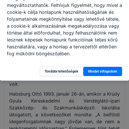
megelégedéssel. Ebben az időszakban néha a
megváltoztathatók. Felhívjuk figyelmét, hogy mivel a
felnőttképzést is ellenőrizték és csak elismerő
cookie-k célja honlapunk használhatóságának és
szavakat kaptunk az ellenőrzések során. Az
folyamatainak megkönnyítése vagy lehetővé tétele,
1986/87-es tanévben beindítottuk a vendéglátó-
a cookie-k alkalmazásának megakadályozása vagy
ipari szakközépiskolai képzést is. Az 1990/91-es
törlése által előfordulhat, hogy felhasználóink nem
tanévben bővítettük palettánkat a kereskedelmi
lesznek képesek honlapunk funkcióinak teljes körű
szakközépiskolai, illetve kereskedelmi integrált
használatára, vagy a honlap a tervezettől eltérően
osztályokkal.
fog működni böngészőjében.
A tanulók gyakorlási helye a Vásárcsarnokban
lévő kabinet, amelyet az iskola a Csarnok és Piac
További lehetőségek
Mindet elfogadom
Kft.-től bérelt, a másik gyakorlóhely az iskolában
volt.
Habsburg Ottó 1993. január 26-án, amikor a Krúdy
Gyula Kereskedelmi és Vendéglátó-ipari
Szakközép- és Szakmunkásképző Iskolába
látogatott, a következőket mondta: „A belföldi
idegenforgalomnak nagy jövője van, de nem a
legközelebbi időszakban.” Érdemesnek tűnt tehát