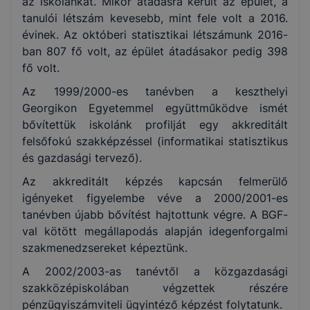
az iskolánkat. Mikor átadásra került az épület, a
tanulói létszám kevesebb, mint fele volt a 2016.
évinek. Az októberi statisztikai létszámunk 2016-
ban 807 fő volt, az épület átadásakor pedig 398
fő volt.
Az 1999/2000-es tanévben a keszthelyi
Georgikon Egyetemmel együttműködve ismét
bővítettük iskolánk profilját egy akkreditált
felsőfokú szakképzéssel (informatikai statisztikus
és gazdasági tervező).
Az akkreditált képzés kapcsán felmerülő
igényeket figyelembe véve a 2000/2001-es
tanévben újabb bővítést hajtottunk végre. A BGF-
val kötött megállapodás alapján idegenforgalmi
szakmenedzsereket képeztünk.
A 2002/2003-as tanévtől a közgazdasági
szakközépiskolában végzettek részére
pénzügyiszámviteli ügyintéző képzést folytatunk.