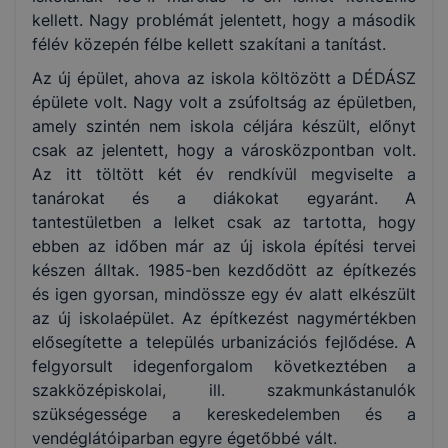
kellett. Nagy problémát jelentett, hogy a második
félév közepén félbe kellett szakítani a tanítást.
Az új épület, ahova az iskola költözött a DÉDÁSZ
épülete volt. Nagy volt a zsúfoltság az épületben,
amely szintén nem iskola céljára készült, előnyt
csak az jelentett, hogy a városközpontban volt.
Az itt töltött két év rendkívül megviselte a
tanárokat és a diákokat egyaránt. A
tantestületben a lelket csak az tartotta, hogy
ebben az időben már az új iskola építési tervei
készen álltak. 1985-ben kezdődött az építkezés
és igen gyorsan, mindössze egy év alatt elkészült
az új iskolaépület. Az építkezést nagymértékben
elősegítette a település urbanizációs fejlődése. A
felgyorsult idegenforgalom következtében a
szakközépiskolai, ill. szakmunkástanulók
szükségessége a kereskedelemben és a
vendéglátóiparban egyre égetőbbé vált.