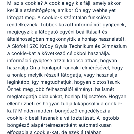
20.000 kötet) és olvasóterem, tankonyha,
Mi az a cookie? A cookie egy kis fájl, amely akkor
tanétterem, egy cukrászműhely és egy
kerül a számítógépre, amikor Ön egy webhelyet
kereskedelmi kabinet. Ez a tantermi ellátottság a
látogat meg. A cookie-k számtalan funkcióval
398 fő tanulónak kiváló volt.
rendelkeznek. Többek között információt gyűjtenek,
megjegyzik a látogató egyéni beállításait és
A tágas és világos tantermekhez tartozott még a
általánosságban megkönnyítik a honlap használatát.
hatalmas aula, büfé, orvosi szoba, saját konyha,
A Siófoki SZC Krúdy Gyula Technikum és Gimnázium
sportcsarnok külső sportpályákkal (futópálya és
a cookie-kat a következő célokból használja:
kézilabda pálya), zárt láncú video- és
információ gyűjtése azzal kapcsolatban, hogyan
televíziórendszer.
használja Ön a honlapot -annak felmérésével, hogy
Nemcsak Siófokról és környékéről, hanem
a honlap melyik részeit látogatja, vagy használja
Somogy megye egész területéről jelentkeznek ide
leginkább, így megtudhatjuk, hogyan biztosítsunk
hallgatók. Tanulóinak száma 398 fő és 34
Önnek még jobb felhasználói élményt, ha ismét
szakközépiskolai tanuló volt. A pedagógusok
meglátogatja oldalunkat, honlap fejlesztése. Hogyan
száma 19 tanár és 7 szakoktató, a technikai
ellenőrizheti és hogyan tudja kikapcsolni a cookie-
személyzet 26 dolgozóból állt.
kat? Minden modern böngésző engedélyezi a
1986-ig iskolánkban csak szakmunkásképzés
cookie-k beállításának a változtatását. A legtöbb
folyt. Az iskola tanárai már ekkor is tanítottak a
böngésző alapértelmezettként automatikusan
BTI által szervezett tanfolyamokon nem kis
elfogadja a cookie-kat, de ezek általában