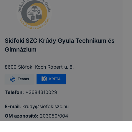
Siófoki SZC Krúdy Gyula Technikum és
Gimnázium
8600 Siófok, Koch Róbert u. 8.
Teams
KRÉTA
Telefon:
+3684310029
E-mail:
krudy@siofokiszc.hu
OM azonosító:
203050/004