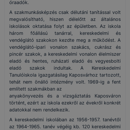
óraadók.
A szakmunkásképzés csak délutáni tanítással volt
megvalósítható, hiszen délelőtt az általános
iskolások oktatása folyt az épületben. Az iskola
három főállású tanárral, kereskedelmi és
vendéglátó szakokon kezdte meg a működést. A
vendéglátó-ipari vonalon szakács, cukrász és
pincér szakok, a kereskedelmi vonalon élelmiszer
eladó és hentes, ruházati eladó és vegyesbolti
eladó szakok indultak. A Kereskedelmi
Tanulóiskola igazgatásilag Kaposvárhoz tartozott,
tehát nem önálló intézmény volt. 1969-ig a fent
említett szakmákban az
anyakönyvezés és a vizsgáztatás Kaposváron
történt, ezért az iskola ezekről az évekről konkrét
adatokkal nem rendelkezik.
A kereskedelmi iskolában az 1956-1957. tanévtől
az 1964-1965. tanév végéig kb. 120 kereskedelmi