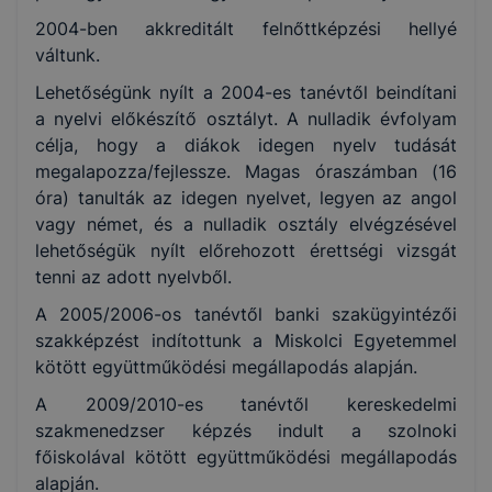
2004-ben akkreditált felnőttképzési hellyé
váltunk.
Lehetőségünk nyílt a 2004-es tanévtől beindítani
a nyelvi előkészítő osztályt. A nulladik évfolyam
célja, hogy a diákok idegen nyelv tudását
megalapozza/fejlessze. Magas óraszámban (16
óra) tanulták az idegen nyelvet, legyen az angol
vagy német, és a nulladik osztály elvégzésével
lehetőségük nyílt előrehozott érettségi vizsgát
tenni az adott nyelvből.
A 2005/2006-os tanévtől banki szakügyintézői
szakképzést indítottunk a Miskolci Egyetemmel
kötött együttműködési megállapodás alapján.
A 2009/2010-es tanévtől kereskedelmi
szakmenedzser képzés indult a szolnoki
főiskolával kötött együttműködési megállapodás
alapján.