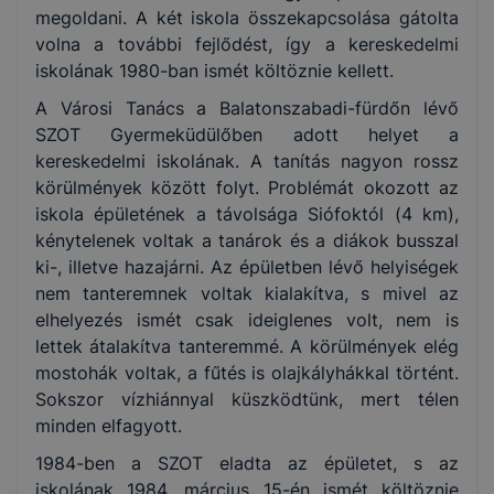
megoldani. A két iskola összekapcsolása gátolta
volna a további fejlődést, így a kereskedelmi
iskolának 1980-ban ismét költöznie kellett.
A Városi Tanács a Balatonszabadi-fürdőn lévő
SZOT Gyermeküdülőben adott helyet a
kereskedelmi iskolának. A tanítás nagyon rossz
körülmények között folyt. Problémát okozott az
iskola épületének a távolsága Siófoktól (4 km),
kénytelenek voltak a tanárok és a diákok busszal
ki-, illetve hazajárni. Az épületben lévő helyiségek
nem tanteremnek voltak kialakítva, s mivel az
elhelyezés ismét csak ideiglenes volt, nem is
lettek átalakítva tanteremmé. A körülmények elég
mostohák voltak, a fűtés is olajkályhákkal történt.
Sokszor vízhiánnyal küszködtünk, mert télen
minden elfagyott.
1984-ben a SZOT eladta az épületet, s az
iskolának 1984. március 15-én ismét költöznie