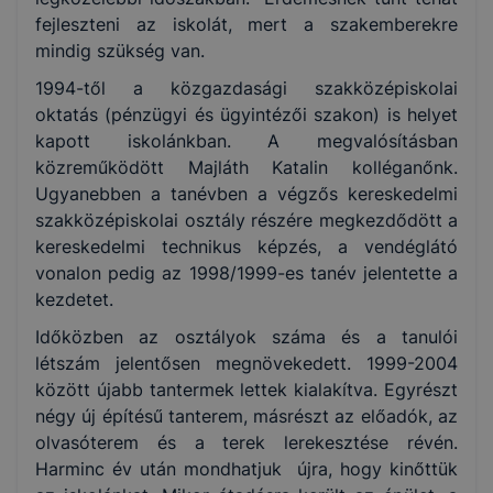
fejleszteni az iskolát, mert a szakemberekre
mindig szükség van.
1994-től a közgazdasági szakközépiskolai
oktatás (pénzügyi és ügyintézői szakon) is helyet
kapott iskolánkban. A megvalósításban
közreműködött Majláth Katalin kolléganőnk.
Ugyanebben a tanévben a végzős kereskedelmi
szakközépiskolai osztály részére megkezdődött a
kereskedelmi technikus képzés, a vendéglátó
vonalon pedig az 1998/1999-es tanév jelentette a
kezdetet.
Időközben az osztályok száma és a tanulói
létszám jelentősen megnövekedett. 1999-2004
között újabb tantermek lettek kialakítva. Egyrészt
négy új építésű tanterem, másrészt az előadók, az
olvasóterem és a terek lerekesztése révén.
Harminc év után mondhatjuk újra, hogy kinőttük