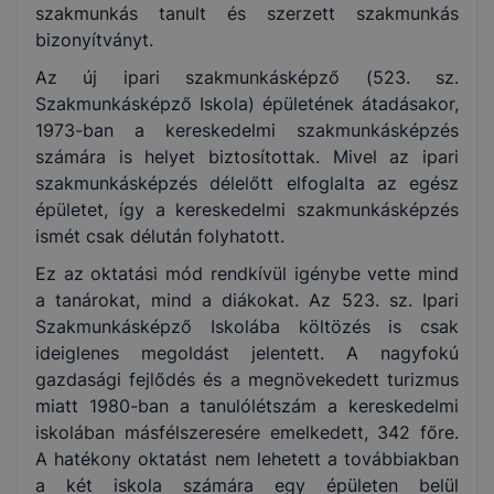
szakmunkás tanult és szerzett szakmunkás
bizonyítványt.
Az új ipari szakmunkásképző (523. sz.
Szakmunkásképző Iskola) épületének átadásakor,
1973-ban a kereskedelmi szakmunkásképzés
számára is helyet biztosítottak. Mivel az ipari
szakmunkásképzés délelőtt elfoglalta az egész
épületet, így a kereskedelmi szakmunkásképzés
ismét csak délután folyhatott.
Ez az oktatási mód rendkívül igénybe vette mind
a tanárokat, mind a diákokat. Az 523. sz. Ipari
Szakmunkásképző Iskolába költözés is csak
ideiglenes megoldást jelentett. A nagyfokú
gazdasági fejlődés és a megnövekedett turizmus
miatt 1980-ban a tanulólétszám a kereskedelmi
iskolában másfélszeresére emelkedett, 342 főre.
A hatékony oktatást nem lehetett a továbbiakban
a két iskola számára egy épületen belül