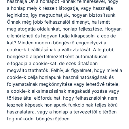
használja Ön a honlapot -annak felmérésével, hogy
a honlap melyik részeit látogatja, vagy használja
leginkább, így megtudhatjuk, hogyan biztosítsunk
Önnek még jobb felhasználói élményt, ha ismét
meglátogatja oldalunkat, honlap fejlesztése. Hogyan
ellenőrizheti és hogyan tudja kikapcsolni a cookie-
kat? Minden modern böngésző engedélyezi a
cookie-k beállításának a változtatását. A legtöbb
böngésző alapértelmezettként automatikusan
elfogadja a cookie-kat, de ezek általában
megváltoztathatók. Felhívjuk figyelmét, hogy mivel a
cookie-k célja honlapunk használhatóságának és
folyamatainak megkönnyítése vagy lehetővé tétele,
a cookie-k alkalmazásának megakadályozása vagy
törlése által előfordulhat, hogy felhasználóink nem
lesznek képesek honlapunk funkcióinak teljes körű
használatára, vagy a honlap a tervezettől eltérően
fog működni böngészőjében.