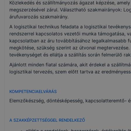
Közlekedés és szállítmányozás ágazat képzése, amely 
megszerzésével zárul. Választható szakmairányok: Log
KKK/PTT
árufuvarozás szakmairány.
KKK letöltése (pdf)
A logisztikai technikus feladata a logisztikai tevékenys
PTT letöltése (pdf)
rendszerrel kapcsolatos vezetői munka támogatása, va
kapcsolatban az áru továbbításához legalkalmasabb f
Okleveles technikusképzés
megkötése, szükség szerint az útvonal megtervezése. 
tevékenységet és ellátja a szállítás során felmerülő rak
Nem
Ajánlott minden fiatal számára, akit érdekel a szállí
logisztikai tervezés, szem előtt tartva az eredményes
KOMPETENCIAELVÁRÁS
Elemzőkészség, döntésképesség, kapcsolatteremtő- és
A SZAKKÉPZETTSÉGGEL RENDELKEZŐ