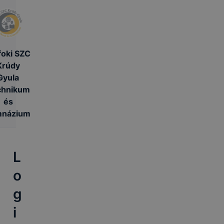
foki SZC
Krúdy
Gyula
chnikum
és
mnázium
L
o
g
i