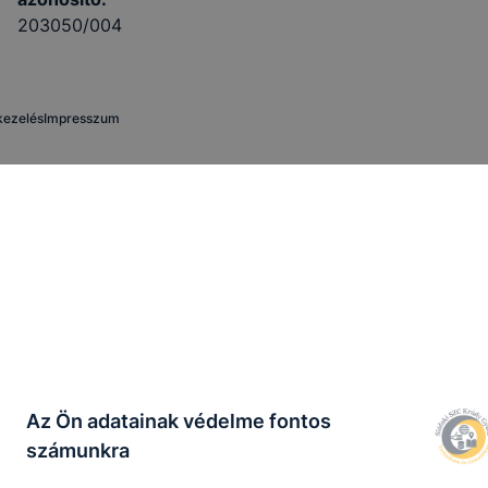
203050/004
kezelés
Impresszum
Az Ön adatainak védelme fontos
számunkra