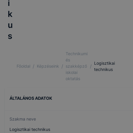
i
k
u
s
Technikumi
és
Logisztikai
/
/
/
Főoldal
Képzéseink
szakképző
technikus
iskolai
oktatás
ÁLTALÁNOS ADATOK
Szakma neve
Logisztikai technikus