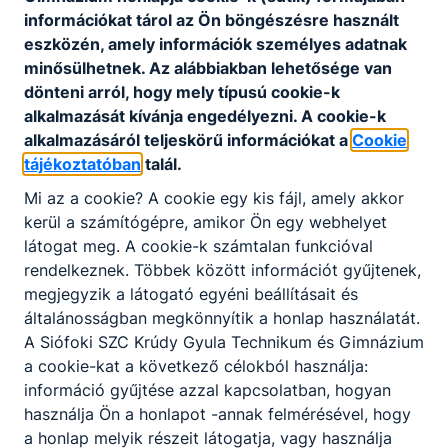
információkat tárol az Ön böngészésre használt
eszközén, amely információk személyes adatnak
minősülhetnek. Az alábbiakban lehetősége van
dönteni arról, hogy mely típusú cookie-k
alkalmazását kívánja engedélyezni. A cookie-k
alkalmazásáról teljeskörű információkat a
Cookie
tájékoztatóban
talál.
Mi az a cookie? A cookie egy kis fájl, amely akkor
Nyári ügyelet!
kerül a számítógépre, amikor Ön egy webhelyet
látogat meg. A cookie-k számtalan funkcióval
Iskolánk minden héten szerdánként ügyeletet tart
rendelkeznek. Többek között információt gyűjtenek,
08:00-12:00 óra között.
megjegyzik a látogató egyéni beállításait és
általánosságban megkönnyítik a honlap használatát.
2026. júl. 14.
Admin
A Siófoki SZC Krúdy Gyula Technikum és Gimnázium
a cookie-kat a következő célokból használja:
információ gyűjtése azzal kapcsolatban, hogyan
használja Ön a honlapot -annak felmérésével, hogy
a honlap melyik részeit látogatja, vagy használja