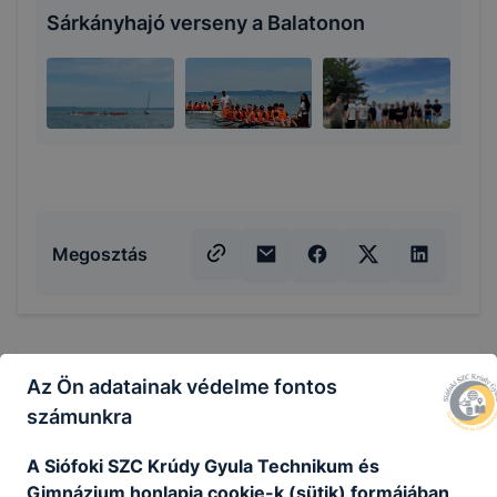
Sárkányhajó verseny a Balatonon
Megosztás
KAPCSOLÓDÓ HÍREK
Az Ön adatainak védelme fontos
számunkra
A Siófoki SZC Krúdy Gyula Technikum és
Gimnázium honlapja cookie-k (sütik) formájában