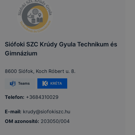
Siófoki SZC Krúdy Gyula Technikum és
Gimnázium
8600 Siófok, Koch Róbert u. 8.
Teams
KRÉTA
Telefon:
+3684310029
E-mail:
krudy@siofokiszc.hu
OM azonosító:
203050/004