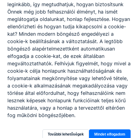
leginkább, így megtudhatjuk, hogyan biztosítsunk
Önnek még jobb felhasználói élményt, ha ismét
meglátogatja oldalunkat, honlap fejlesztése. Hogyan
ellenőrizheti és hogyan tudja kikapcsolni a cookie-
kat? Minden modern böngésző engedélyezi a
cookie-k beállításának a változtatását. A legtöbb
böngésző alapértelmezettként automatikusan
Befejeződtek az idei tanév érettségi és szakmai
elfogadja a cookie-kat, de ezek általában
vizsgái.
megváltoztathatók. Felhívjuk figyelmét, hogy mivel a
cookie-k célja honlapunk használhatóságának és
Befejeződtek az idei tanév érettségi és szakmai vizsgái.
folyamatainak megkönnyítése vagy lehetővé tétele,
2026. júl. 5.
admin
a cookie-k alkalmazásának megakadályozása vagy
törlése által előfordulhat, hogy felhasználóink nem
lesznek képesek honlapunk funkcióinak teljes körű
használatára, vagy a honlap a tervezettől eltérően
fog működni böngészőjében.
További lehetőségek
Mindet elfogadom