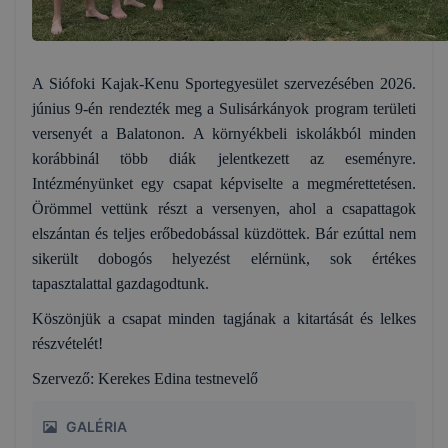
A Siófoki Kajak-Kenu Sportegyesület szervezésében 2026.
június 9-én rendezték meg a Sulisárkányok program területi
versenyét a Balatonon. A környékbeli iskolákból minden
korábbinál több diák jelentkezett az eseményre.
Intézményünket egy csapat képviselte a megmérettetésen.
Örömmel vettünk részt a versenyen, ahol a csapattagok
elszántan és teljes erőbedobással küzdöttek. Bár ezúttal nem
sikerült dobogós helyezést elérnünk, sok értékes
tapasztalattal gazdagodtunk.
Köszönjük a csapat minden tagjának a kitartását és lelkes
részvételét!
Szervező: Kerekes Edina testnevelő
GALÉRIA