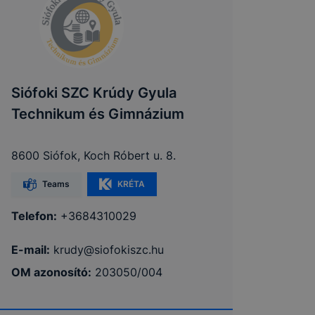
Siófoki SZC Krúdy Gyula
Technikum és Gimnázium
8600 Siófok, Koch Róbert u. 8.
Teams
KRÉTA
Telefon:
+3684310029
E-mail:
krudy@siofokiszc.hu
OM azonosító:
203050/004