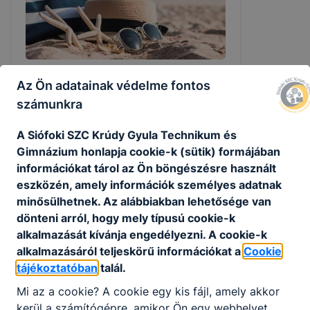
Az Ön adatainak védelme fontos
Nyári ügyelet!
számunkra
Iskolánk minden héten szerdánként
ügyeletet tart 08:00-12:00 óra között.
A Siófoki SZC Krúdy Gyula Technikum és
Gimnázium honlapja cookie-k (sütik) formájában
2026. júl. 14.
Admin
információkat tárol az Ön böngészésre használt
eszközén, amely információk személyes adatnak
minősülhetnek. Az alábbiakban lehetősége van
dönteni arról, hogy mely típusú cookie-k
alkalmazását kívánja engedélyezni. A cookie-k
alkalmazásáról teljeskörű információkat a
Cookie
tájékoztatóban
talál.
Mi az a cookie? A cookie egy kis fájl, amely akkor
kerül a számítógépre, amikor Ön egy webhelyet