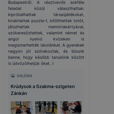
Budapestről. A résztvevők sokféle
feladat közül választhattak:
kipróbálhattak társasjátékokat,
kirakhattak puzzle-t, kitölthettek totót,
játszhattak memóriakártyával,
szókeresőzhettek, valamint német és
angol nyelvű kvízeken is
megismerhették iskolánkat. A gyerekek
nagyon jól szórakoztak, és bízunk
benne, hogy később tanulóink között
is üdvözölhetjük őket.
J
GALÉRIA
Krúdysok a Szakma-szigeten
Zánkán