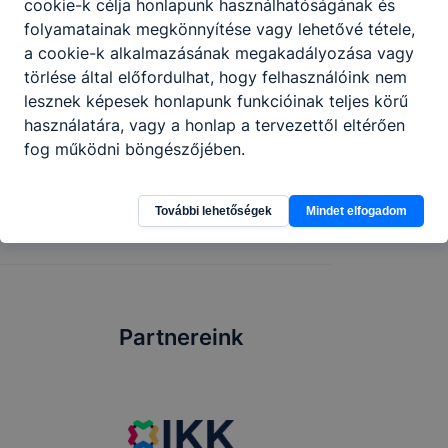
cookie-k célja honlapunk használhatóságának és
folyamatainak megkönnyítése vagy lehetővé tétele,
a cookie-k alkalmazásának megakadályozása vagy
Tanévzárás a Krúdyban
törlése által előfordulhat, hogy felhasználóink nem
lesznek képesek honlapunk funkcióinak teljes körű
Eredmények, elismerések, közös sikerek –
használatára, vagy a honlap a tervezettől eltérően
tanévzáró 2025/2026
fog működni böngészőjében.
2026. jún. 18.
Admin
További lehetőségek
Mindet elfogadom
Partnereink