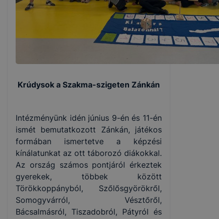
Krúdysok a Szakma-szigeten Zánkán
Intézményünk idén június 9-én és 11-én
ismét bemutatkozott Zánkán, játékos
formában ismertetve a képzési
kínálatunkat az ott táborozó diákokkal.
Az ország számos pontjáról érkeztek
gyerekek, többek között
Törökkoppányból, Szőlősgyörökről,
Somogyvárról, Vésztőről,
Bácsalmásról, Tiszadobról, Pátyról és