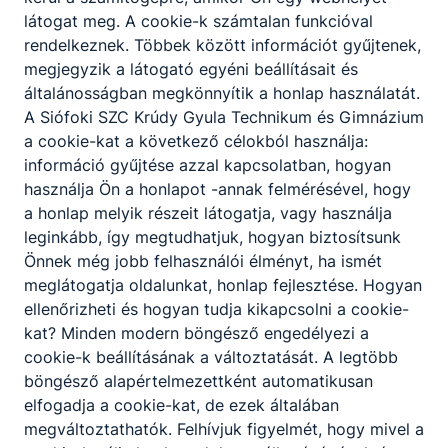
látogat meg. A cookie-k számtalan funkcióval
rendelkeznek. Többek között információt gyűjtenek,
megjegyzik a látogató egyéni beállításait és
Befejeződtek az idei tanév érettségi
általánosságban megkönnyítik a honlap használatát.
és szakmai vizsgái.
A Siófoki SZC Krúdy Gyula Technikum és Gimnázium
a cookie-kat a következő célokból használja:
Befejeződtek az idei tanév érettségi és
információ gyűjtése azzal kapcsolatban, hogyan
szakmai vizsgái.
használja Ön a honlapot -annak felmérésével, hogy
a honlap melyik részeit látogatja, vagy használja
2026. júl. 5.
admin
leginkább, így megtudhatjuk, hogyan biztosítsunk
Önnek még jobb felhasználói élményt, ha ismét
meglátogatja oldalunkat, honlap fejlesztése. Hogyan
ellenőrizheti és hogyan tudja kikapcsolni a cookie-
kat? Minden modern böngésző engedélyezi a
cookie-k beállításának a változtatását. A legtöbb
böngésző alapértelmezettként automatikusan
elfogadja a cookie-kat, de ezek általában
megváltoztathatók. Felhívjuk figyelmét, hogy mivel a